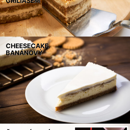
GRILIÁŠEM
CHEESECAKE
BANÁNOVÝ