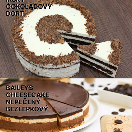
ČOKOLÁDOVÝ
DORT
BAILEYS
CHEESECAKE
NEPEČENÝ
BEZLEPKOVÝ