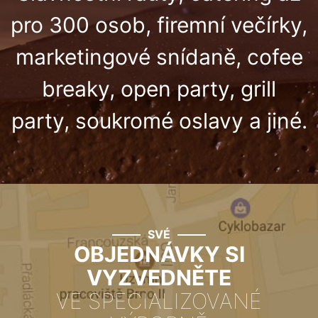
pro 300 osob, firemní večírky,
marketingové snídaně,
cofee
breaky, open party, grill
party, soukromé oslavy a jiné.
SVÉ
OBJEDNÁVKY SI
VYZVEDNĚTE
VE SPECIALIZOVANÉ