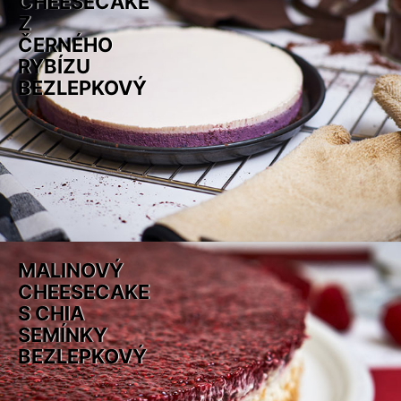
CHEESECAKE
Z
ČERNÉHO
RYBÍZU
BEZLEPKOVÝ
MALINOVÝ
CHEESECAKE
S CHIA
SEMÍNKY
BEZLEPKOVÝ