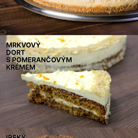
MRKVOVÝ
DORT
S POMERANČOVÝM
KRÉMEM
IRSKÝ