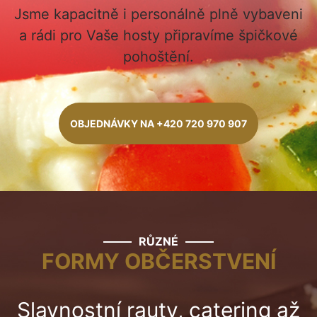
Jsme kapacitně i personálně plně vybaveni
a rádi pro Vaše hosty
připravíme špičkové
pohoštění.
OBJEDNÁVKY NA +420 720 970 907
RŮZNÉ
FORMY OBČERSTVENÍ
Slavnostní rauty, catering až