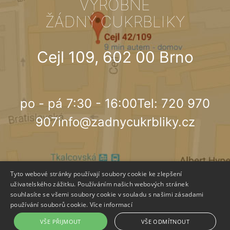
VÝROBNĚ
ŽÁDNÝ CUKRBLIKY
Cejl 109, 602 00 Brno
po - pá 7:30 - 16:00
Tel: 720 970
907
info@zadnycukrbliky.cz
Tyto webové stránky používají soubory cookie ke zlepšení
© 2018,
ŽÁDNÝ CUKRBLIKY
- Poctivá domácí výrobna
uživatelského zážitku. Používáním našich webových stránek
cukrovinek a zákusků
souhlasíte se všemi soubory cookie v souladu s našimi zásadami
používání souborů cookie.
Více informací
Created by
ent
i
ty production
VŠE PŘIJMOUT
VŠE ODMÍTNOUT