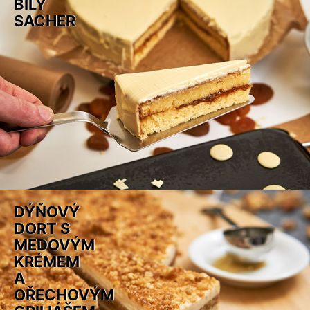
BÍLÝ
SACHER
DÝŇOVÝ
DORT S
MEDOVÝM
KRÉMEM
A
OŘECHOVÝM