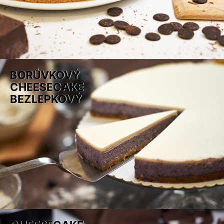
BORŮVKOVÝ
CHEESECAKE
BEZLEPKOVÝ