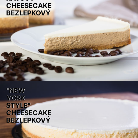
CHEESECAKE
BEZLEPKOVÝ
"NEW
YORK
STYLE"
CHEESECAKE
BEZLEPKOVÝ