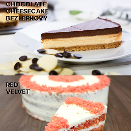
CHOCOLATE"
CHEESECAKE
BEZLEPKOVÝ
RED
VELVET