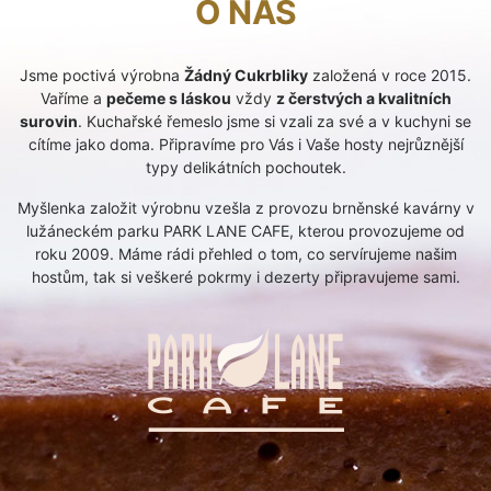
O NÁS
Jsme poctivá výrobna
Žádný Cukrbliky
založená v roce 2015.
Vaříme a
pečeme s láskou
vždy
z čerstvých a kvalitních
surovin
. Kuchařské řemeslo jsme si vzali za své a v kuchyni se
cítíme
jako doma. Připravíme pro Vás i Vaše hosty nejrůznější
typy delikátních pochoutek.
Myšlenka založit výrobnu vzešla z provozu brněnské kavárny v
lužáneckém parku PARK LANE CAFE,
kterou provozujeme od
roku 2009. Máme rádi přehled o tom, co servírujeme našim
hostům,
tak si veškeré pokrmy i dezerty připravujeme sami.